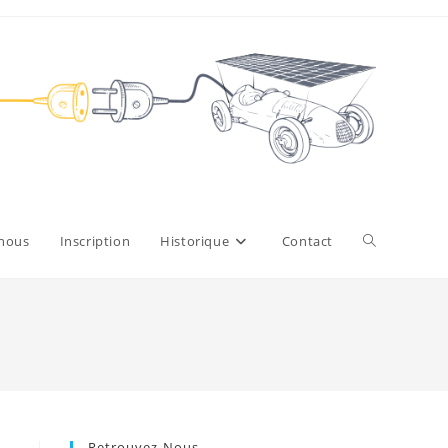
Toggle
 nous
Inscription
Historique
Contact
website
search
Retrouvez-Nous